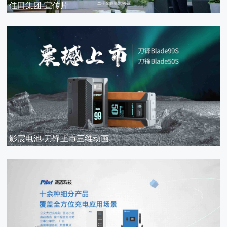
佳田集团-宣传片
影宸电池-刀锋上市三维动画