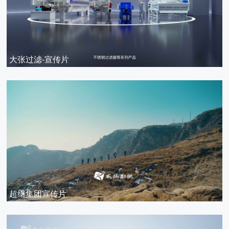
大张过滤-宣传片
超继集团宣传片