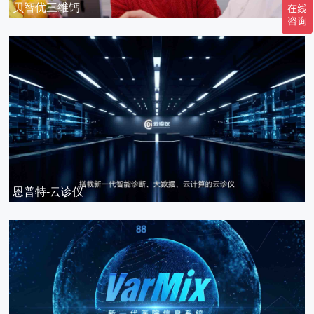
贝智优三维钙
恩普特-云诊仪