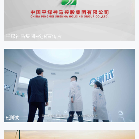
平煤神马集团-校招宣传片
E测试