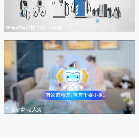
珠海派诺科技-智慧充电桩
千姿小象-老人篇