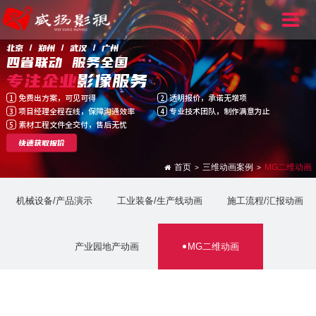
北京 / 郑州 / 武汉 / 广州
四省联动 服务全国
专注企业
影像服务
免费出方案，可见可得
透明报价，承诺无增项
1
2
项目经理全程在线，保障沟通效率
专业技术团队，制作满意为止
3
4
素材工程文件全交付，售后无忧
5
快速获取报价
首页
三维动画案例
MG二维动画
>
>
机械设备/产品演示
工业装备/生产线动画
施工流程/汇报动画
产业园地产动画
MG二维动画