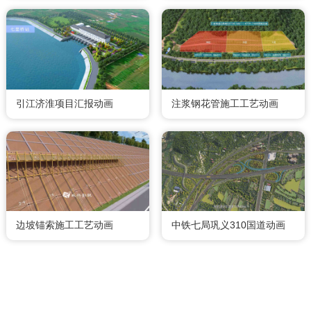
引江济淮项目汇报动画
注浆钢花管施工工艺动画
边坡锚索施工工艺动画
中铁七局巩义310国道动画